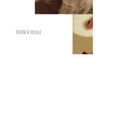
touche à touille
et les nuages dorment sur
mes paupières